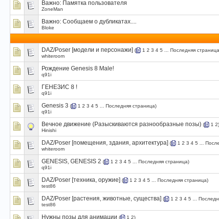
Важно:
Памятка пользователя
ZoneMan
Важно:
Сообщаем о дубликатах....
Bloke
DAZ/Poser [модели и персонажи]
(
1
2
3
4
5
...
Последняя страниц
whiteroom
Рождение Genesis 8 Male!
q91i
ГЕНЕЗИС 8 !
q91i
Genesis 3
(
1
2
3
4
5
...
Последняя страница
)
q91i
Вечное движение (Разыскиваются разнообразные позы)
(
1
2
Hinishi
DAZ/Poser [помещения, здания, архитектура]
(
1
2
3
4
5
...
Посл
whiteroom
GENESIS, GENESIS 2
(
1
2
3
4
5
...
Последняя страница
)
q91i
DAZ/Poser [техника, оружие]
(
1
2
3
4
5
...
Последняя страница
)
test86
DAZ/Poser [растения, животные, существа]
(
1
2
3
4
5
...
Последн
test86
Нужны позы для анимации
(
1
2
)