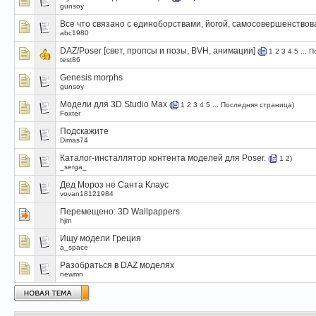
gunsoy
Все что связано с единоборствами, йогой, самосовершенствов
abc1980
DAZ/Poser [свет, пропсы и позы, BVH, анимации]
(
1
2
3
4
5
...
П
test86
Genesis morphs
gunsoy
Модели для 3D Studio Max
(
1
2
3
4
5
...
Последняя страница
)
Foxter
Подскажите
Dimas74
Каталог-инсталлятор контента моделей для Poser.
(
1
2
)
_serga_
Дед Мороз не Санта Клаус
vovan18121984
Перемещено:
3D Wallpappers
hjm
Ищу модели Греция
a_space
Разобраться в DAZ моделях
newmn