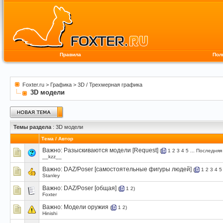
Правила
Пол
Foxter.ru
>
Графика
>
3D / Трехмерная графика
3D модели
Темы раздела
: 3D модели
Тема
/
Автор
Важно:
Разыскиваются модели [Request]
(
1
2
3
4
5
...
Последняя
__kzz__
Важно:
DAZ/Poser [самостоятельные фигуры людей]
(
1
2
3
4
5
Stanley
Важно:
DAZ/Poser [общая]
(
1
2
)
Foxter
Важно:
Модели оружия
(
1
2
)
Hinishi