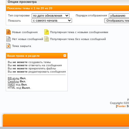
Опции просмотра
Показаны темы с 1 по 20 из 20
Тип сортировки
Порядок отображения
Показать
Новые сообщения
Популярная тема с новыми сообщениями
Нет новых сообщений
Популярная тема без новых сообщений
Тема закрыта
Ваши права в разделе
Вы
не можете
создавать темы
Вы
не можете
отвечать на сообщения
Вы
не можете
прикреплять файлы
Вы
не можете
редактировать сообщения
BB-коды
Вкл.
Смайлы
Вкл.
[IMG]
код
Вкл.
HTML код
Выкл.
P
Copyright ©2
[
Foxter
S