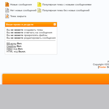
Новые сообщения
Популярная тема с новыми сообщениями
Нет новых сообщений
Популярная тема без новых сообщений
Тема закрыта
Ваши права в разделе
Вы
не можете
создавать темы
Вы
не можете
отвечать на сообщения
Вы
не можете
прикреплять файлы
Вы
не можете
редактировать сообщения
BB-коды
Вкл.
Смайлы
Вкл.
[IMG]
код
Вкл.
HTML код
Выкл.
P
Copyright ©2
[
Foxter
S