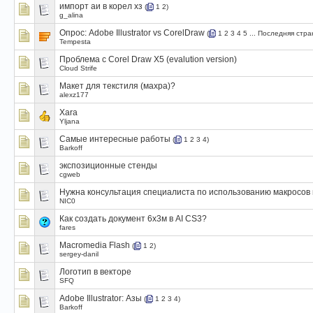
импорт аи в корел хз
(
1
2
)
g_alina
Опрос:
Adobe Illustrator vs CorelDraw
(
1
2
3
4
5
...
Последняя стра
Tempesta
Проблема с Corel Draw X5 (evalution version)
Cloud Strife
Макет для текстиля (махра)?
alexz177
Xara
Yljana
Самые интересные работы
(
1
2
3
4
)
Barkoff
экспозиционные стенды
cgweb
Нужна консультация специалиста по использованию макросов 
NIC0
Как создать документ 6х3м в AI CS3?
fares
Macromedia Flash
(
1
2
)
sergey-danil
Логотип в векторе
SFQ
Adobe Illustrator: Азы
(
1
2
3
4
)
Barkoff