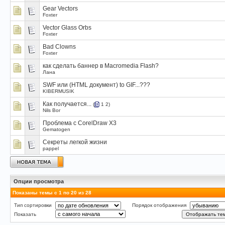
Gear Vectors
Foxter
Vector Glass Orbs
Foxter
Bad Clowns
Foxter
как сделать баннер в Macromedia Flash?
Лана
SWF или (HTML документ) to GIF...???
KIBERMUSIK
Как получается...
(
1
2
)
Nils Bor
Проблема с CorelDraw X3
Gematogen
Секреты легкой жизни
pappel
Опции просмотра
Показаны темы с 1 по 20 из 28
Тип сортировки
Порядок отображения
Показать