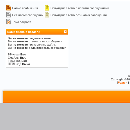
Новые сообщения
Популярная тема с новыми сообщениями
Нет новых сообщений
Популярная тема без новых сообщений
Тема закрыта
Ваши права в разделе
Вы
не можете
создавать темы
Вы
не можете
отвечать на сообщения
Вы
не можете
прикреплять файлы
Вы
не можете
редактировать сообщения
BB-коды
Вкл.
Смайлы
Вкл.
[IMG]
код
Вкл.
HTML код
Выкл.
P
Copyright ©2
[
Foxter
S