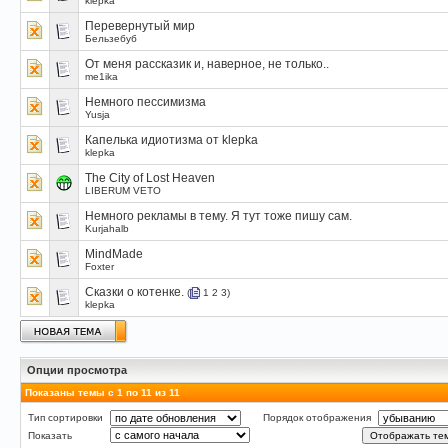
klepka
Перевернутый мир
Бельзебуб
От меня рассказик и, наверное, не только..
me1ika
Немного пессимизма
Yusja
Капелька идиотизма от klepka
klepka
The City of Lost Heaven
LIBERUM VETO
Немного рекламы в тему. Я тут тоже пишу сам.
Kurjahalb
MindMade
Foxter
Сказки о котенке.
(
1
2
3
)
klepka
Опции просмотра
Показаны темы с 1 по 11 из 11
Тип сортировки
Порядок отображения
Показать