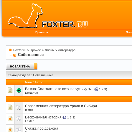
Правила
Пол
Foxter.ru
>
Прочее
>
Флейм
>
Литература
Собственные
Темы раздела
: Собственные
Тема
/
Автор
Важно:
Болталка: ото всех по чуть-чуть...
(
1
2
3
)
DoNahue
Современная литература Урала и Сибири
test86
Бесконечная история
(
1
2
3
)
Foxter
Сказка про дракона