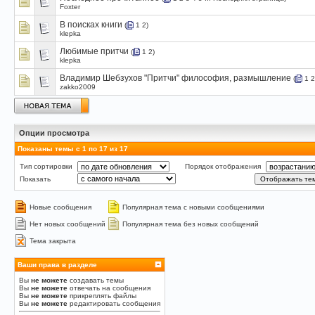
Foxter
В поисках книги
(
1
2
)
klepka
Любимые притчи
(
1
2
)
klepka
Владимир Шебзухов "Притчи" философия, размышление
(
1
2
zakko2009
Опции просмотра
Показаны темы с 1 по 17 из 17
Тип сортировки
Порядок отображения
Показать
Новые сообщения
Популярная тема с новыми сообщениями
Нет новых сообщений
Популярная тема без новых сообщений
Тема закрыта
Ваши права в разделе
Вы
не можете
создавать темы
Вы
не можете
отвечать на сообщения
Вы
не можете
прикреплять файлы
Вы
не можете
редактировать сообщения