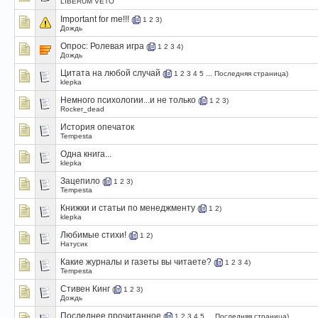
LIBERUM VETO
Important for me!!!
(
1
2
3
)
Дождь
Опрос:
Ролевая игра
(
1
2
3
4
)
Дождь
Цитата на любой случай
(
1
2
3
4
5
...
Последняя страница
)
klepka
Немного психологии...и не только
(
1
2
3
)
Rocker_dead
История опечаток
Tempesta
Одна книга...
klepka
Зацепило
(
1
2
3
)
Tempesta
Книжки и статьи по менеджменту
(
1
2
)
klepka
Любимые стихи!
(
1
2
)
Натусик
Какие журналы и газеты вы читаете?
(
1
2
3
4
)
Tempesta
Стивен Кинг
(
1
2
3
)
Дождь
Последнее прочитанное
(
1
2
3
4
5
...
Последняя страница
)