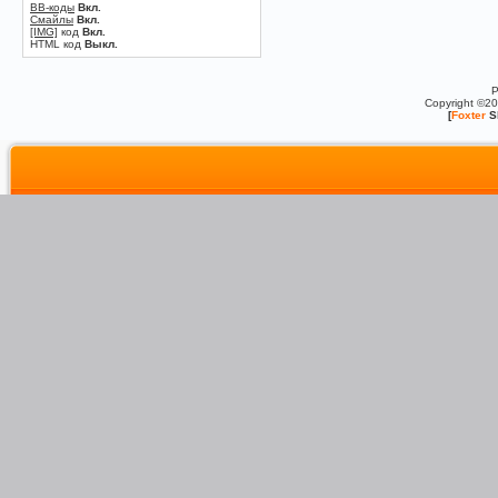
BB-коды
Вкл.
Смайлы
Вкл.
[IMG]
код
Вкл.
HTML код
Выкл.
P
Copyright ©2
[
Foxter
S