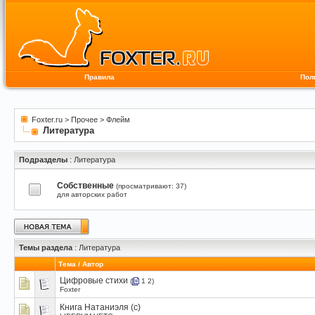
Правила
Пол
Foxter.ru
>
Прочее
>
Флейм
Литература
Подразделы
: Литература
Собственные
(просматривают: 37)
для авторских работ
Темы раздела
: Литература
Тема
/
Автор
Цифровые стихи
(
1
2
)
Foxter
Книга Натаниэля (с)