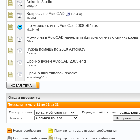
Artlantis Studio
MaryAn
Вопросы по AutoCAD
(
1
2
3
4
)
klepka
где можно скачать AutoCad 2008 x64 rus
vitalik_of
Можно ли в AutoCAD начертить фигурную гнутую спинку крова
Olka
Нужна помощь по 2010 Автокаду
Лампа
Срочно нужен AutoCAD 2005 eng
Лампа
Срочно ищу типовой проект
animatorg545
Опции просмотра
Показаны темы с 21 по 31 из 31
Тип сортировки
Порядок отображения
Показать
Новые сообщения
Популярная тема с новыми сообщениями
Нет новых сообщений
Популярная тема без новых сообщений