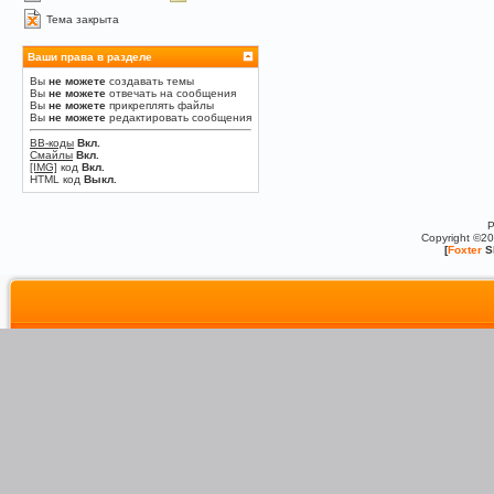
Тема закрыта
Ваши права в разделе
Вы
не можете
создавать темы
Вы
не можете
отвечать на сообщения
Вы
не можете
прикреплять файлы
Вы
не можете
редактировать сообщения
BB-коды
Вкл.
Смайлы
Вкл.
[IMG]
код
Вкл.
HTML код
Выкл.
P
Copyright ©2
[
Foxter
S