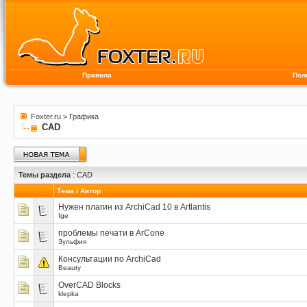
Правила
Пол
Foxter.ru
>
Графика
CAD
Темы раздела
: CAD
Тема
/
Автор
Нужен плагин из ArchiCad 10 в Artlantis
Ige
проблемы печати в АrConе
Зульфия
Консультации по ArchiCad
Beauty
OverCAD Blocks
klepka