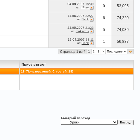
04.08.2007
15:39
0
53,095
от
nPlay
11.06.2007
22:27
6
74,220
от
Beck
24.05.2007
21:23
5
74,039
от
maksim_i
17.04.2007
13:11
1
56,837
от
Beck
Страница 1 из 4
1
2
3
>
Последняя
»
Присутствуют
18 (Пользователей: 0, гостей: 18)
Быстрый переход