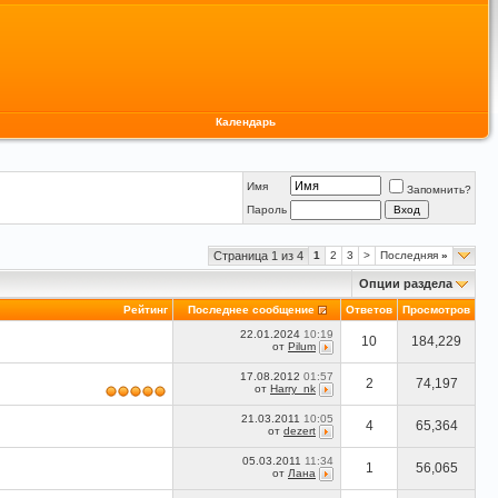
Календарь
Имя
Запомнить?
Пароль
Страница 1 из 4
1
2
3
>
Последняя
»
Опции раздела
Рейтинг
Последнее сообщение
Ответов
Просмотров
22.01.2024
10:19
10
184,229
от
Pilum
17.08.2012
01:57
2
74,197
от
Harry_nk
21.03.2011
10:05
4
65,364
от
dezert
05.03.2011
11:34
1
56,065
от
Лана