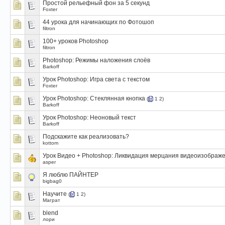
Простой рельефный фон за 5 секунд
Foxter
44 урока для начинающих по Фотошоп
filtron
100+ уроков Photoshop
filtron
Photoshop: Режимы наложения слоёв
Barkoff
Урок Photoshop: Игра света с текстом
Foxter
Урок Photoshop: Стеклянная кнопка
(
1
2
)
Barkoff
Урок Photoshop: Неоновый текст
Barkoff
Подскажите как реализовать?
kottom
Урок Видео + Photoshop: Ликвидация мерцания видеоизображ
asper
Я люблю ПАЙНТЕР
bigbag0
Научите
(
1
2
)
Маграт
blend
лори