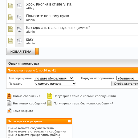
Урок. Кнопка в стиле Vista
nPlay
Помогите полному нулю.
alenin
Как cделать глаза выделяющимися?
alenin
как?
alenin
Опции просмотра
Показаны темы с 1 по 20 из 61
Тип сортировки
Порядок отображения
Показать
Новые сообщения
Популярная тема с новыми сообщениями
Нет новых сообщений
Популярная тема без новых сообщений
Тема закрыта
Ваши права в разделе
Вы
не можете
создавать темы
Вы
не можете
отвечать на сообщения
Вы
не можете
прикреплять файлы