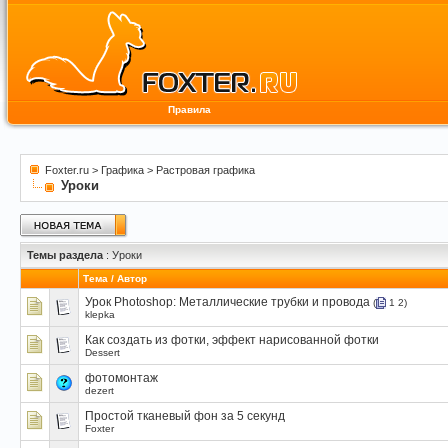
Правила
Foxter.ru
>
Графика
>
Растровая графика
Уроки
Темы раздела
: Уроки
Тема
/
Автор
Урок Photoshop: Металлические трубки и провода
(
1
2
)
klepka
Как создать из фотки, эффект нарисованной фотки
Dessert
фотомонтаж
dezert
Простой тканевый фон за 5 секунд
Foxter