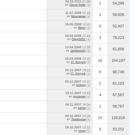
02.03.2011
01:08
1
54,299
от
Cloud Strife
11.07.2008
21:42
1
58,926
от
Мишукова
16.06.2008
14:42
0
52,427
от
filtron
16.04.2008
22:44
3
79,223
от
Oleg3001
12.04.2008
17:36
2
61,056
от
JambonicK
28.03.2008
20:55
16
154,197
от
Cj_Sonyck
10.12.2007
19:15
8
90,748
от
Cj_Sonyck
03.12.2007
15:21
2
61,103
от
kottom
19.11.2007
14:43
4
67,567
от
gnusmas
04.11.2007
18:04
1
58,767
от
zahar
28.10.2007
14:39
15
126,816
от
Трифонов
19.10.2007
12:52
0
53,252
от
лори