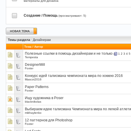
материалы для дизайна
Создание / Помощь
(просматривают: 5)
Темы раздела
: Дизайнерам
Тема
/
Автор
Полезные ссылки в помощь дизайнерам и не только
(
1
2
3
4
5
Tempesta
DesignerMill
Foxter
Конкурс идей талисмана чемпионата мира по хоккею 2016
Mascot2016
Paper Patterns
Foxter
Ищу художника в Poser
blacknikolas
Выбираем идею талисмана Чемпионата мира по легкой атлетик
mikhaylenko
12 паттернов для Photoshop
Foxter