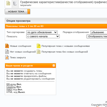
Графические характеристики(качество отображения) графичес
tatyanartv
Опции просмотра
Показаны темы с 1 по 20 из 83
Тип сортировки
Порядок отображения
Показать
Новые сообщения
Популярная тема с новыми сообщениями
Нет новых сообщений
Популярная тема без новых сообщений
Тема закрыта
Ваши права в разделе
Вы
не можете
создавать темы
Вы
не можете
отвечать на сообщения
Вы
не можете
прикреплять файлы
Вы
не можете
редактировать сообщения
BB-коды
Вкл.
Смайлы
Вкл.
[IMG]
код
Вкл.
HTML код
Выкл.
P
Copyright ©2