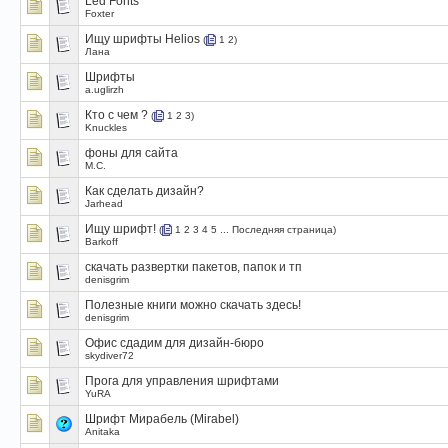
Led Fonts
Foxter
Ищу шрифты Helios
(
1
2
)
Лана
Шрифты
a.uglirzh
Кто с чем ?
(
1
2
3
)
Knuckles
фоны для сайта
M.C.
Как сделать дизайн?
Jarhead
Ищу шрифт!
(
1
2
3
4
5
...
Последняя страница
)
Barkoff
скачать развертки пакетов, папок и тп
denisgrim
Полезные книги можно скачать здесь!
denisgrim
Офис сдадим для дизайн-бюро
skydiver72
Прога для управления шрифтами
YuRA
Шрифт Мирабель (Mirabel)
Anitaka