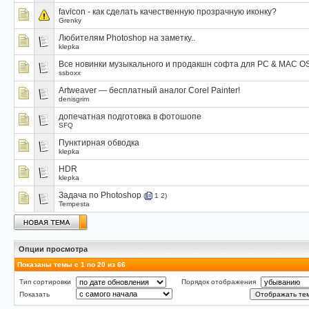
favicon - как сделать качественную прозрачную иконку?
Grenky
Любителям Photoshop на заметку..
klepka
Все новинки музыкального и продакшн софта для PC & MAC O
ssboxx
Artweaver — бесплатный аналог Corel Painter!
denisgrim
допечатная подготовка в фотошопе
SFQ
Пунктирная обводка
klepka
HDR
klepka
Задача по Photoshop
(
1
2
)
Tempesta
Опции просмотра
Показаны темы с 1 по 20 из 66
Тип сортировки
Порядок отображения
Показать