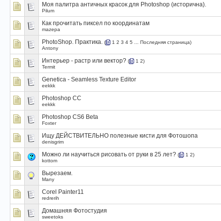
Моя палитра античных красок для Photoshop (исторична).
Pilum
Как прочитать пиксел по координатам
mazepa
PhotoShop. Практика.
(
1
2
3
4
5
...
Последняя страница
)
Antony
Интерьер - растр или вектор?
(
1
2
)
Termit
Genetica - Seamless Texture Editor
eekkk
Photoshop CC
eekkk
Photoshop CS6 Beta
Foxter
Ищу ДЕЙСТВИТЕЛЬНО полезные кисти для Фотошопа
denisgrim
Можно ли научиться рисовать от руки в 25 лет?
(
1
2
)
kottom
Вырезаем.
Many
Corel Painter11
redrerih
Домашняя Фотостудия
sweetoks