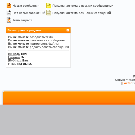
Новые сообщения
Популярная тема с новыми сообщениями
Нет новых сообщений
Популярная тема без новых сообщений
Тема закрыта
Ваши права в разделе
Вы
не можете
создавать темы
Вы
не можете
отвечать на сообщения
Вы
не можете
прикреплять файлы
Вы
не можете
редактировать сообщения
BB-коды
Вкл.
Смайлы
Вкл.
[IMG]
код
Вкл.
HTML код
Выкл.
P
Copyright ©2
[
Foxter
S