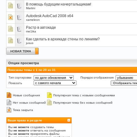
В помощь будущим начертальщикам!
Martini
Autodesk AutoCad 2008 x64
xameleon
Растр в автокаде
me1ika
Как сделать в архикаде стены по линиям?
jusus
Опции просмотра
Показаны темы с 1 по 20 из 31
Тип сортировки
Порядок отображения
Показать
Новые сообщения
Популярная тема с новыми сообщениями
Нет новых сообщений
Популярная тема без новых сообщений
Тема закрыта
Ваши права в разделе
Вы
не можете
создавать темы
Вы
не можете
отвечать на сообщения
Вы
не можете
прикреплять файлы