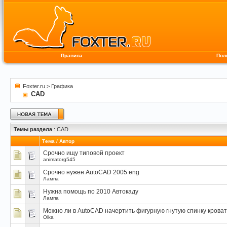
Правила
Пол
Foxter.ru
>
Графика
CAD
Темы раздела
: CAD
Тема
/
Автор
Срочно ищу типовой проект
animatorg545
Срочно нужен AutoCAD 2005 eng
Лампа
Нужна помощь по 2010 Автокаду
Лампа
Можно ли в AutoCAD начертить фигурную гнутую спинку крова
Olka