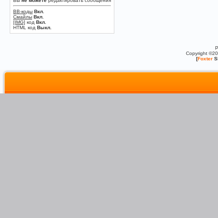
Вы
не можете
редактировать сообщения
BB-коды
Вкл.
Смайлы
Вкл.
[IMG]
код
Вкл.
HTML код
Выкл.
P
Copyright ©2
[
Foxter
S