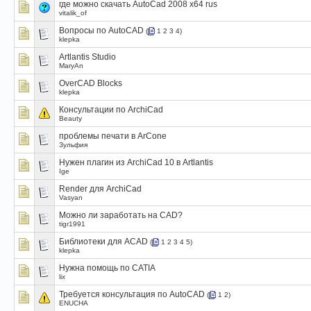
где можно скачать AutoCad 2008 x64 rus
vitalik_of
Вопросы по AutoCAD
(
1
2
3
4
)
klepka
Artlantis Studio
MaryAn
OverCAD Blocks
klepka
Консультации по ArchiCad
Beauty
проблемы печати в АrConе
Зульфия
Нужен плагин из ArchiCad 10 в Artlantis
Ige
Render для ArchiCad
Vasyan
Можно ли заработать на CAD?
tigr1991
Библиотеки для ACAD
(
1
2
3
4
5
)
klepka
Нужна помощь по CATIA
lix
Требуется консультация по AutoCAD
(
1
2
)
ENUCHA