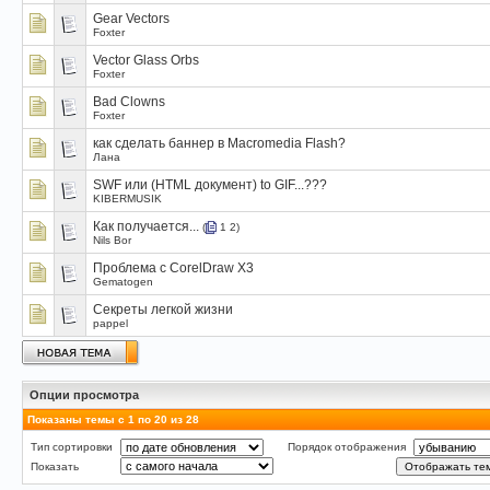
Gear Vectors
Foxter
Vector Glass Orbs
Foxter
Bad Clowns
Foxter
как сделать баннер в Macromedia Flash?
Лана
SWF или (HTML документ) to GIF...???
KIBERMUSIK
Как получается...
(
1
2
)
Nils Bor
Проблема с CorelDraw X3
Gematogen
Секреты легкой жизни
pappel
Опции просмотра
Показаны темы с 1 по 20 из 28
Тип сортировки
Порядок отображения
Показать