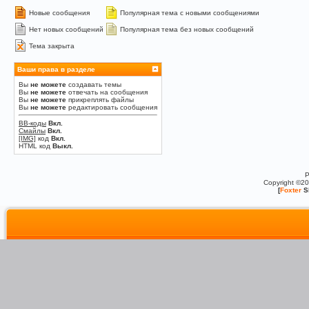
Новые сообщения
Популярная тема с новыми сообщениями
Нет новых сообщений
Популярная тема без новых сообщений
Тема закрыта
Ваши права в разделе
Вы
не можете
создавать темы
Вы
не можете
отвечать на сообщения
Вы
не можете
прикреплять файлы
Вы
не можете
редактировать сообщения
BB-коды
Вкл.
Смайлы
Вкл.
[IMG]
код
Вкл.
HTML код
Выкл.
P
Copyright ©2
[
Foxter
S