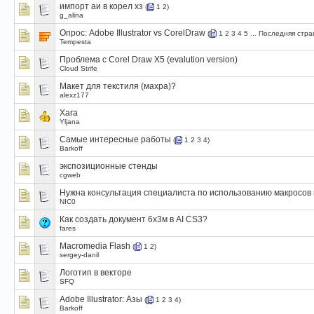
импорт аи в корел хз
(
1
2
)
g_alina
Опрос:
Adobe Illustrator vs CorelDraw
(
1
2
3
4
5
...
Последняя стра
Tempesta
Проблема с Corel Draw X5 (evalution version)
Cloud Strife
Макет для текстиля (махра)?
alexz177
Xara
Yljana
Самые интересные работы
(
1
2
3
4
)
Barkoff
экспозиционные стенды
cgweb
Нужна консультация специалиста по использованию макросов 
NIC0
Как создать документ 6х3м в AI CS3?
fares
Macromedia Flash
(
1
2
)
sergey-danil
Логотип в векторе
SFQ
Adobe Illustrator: Азы
(
1
2
3
4
)
Barkoff