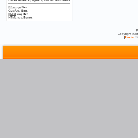
Вы
не можете
редактировать сообщения
BB-коды
Вкл.
Смайлы
Вкл.
[IMG]
код
Вкл.
HTML код
Выкл.
P
Copyright ©2
[
Foxter
S