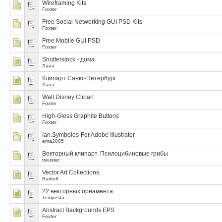
Wireframing Kits
Foxter
Free Social Networking GUI PSD Kits
Foxter
Free Mobile GUI PSD
Foxter
Shutterstock - дома
Лана
Клипарт Санкт-Петербург
Лана
Walt Disney Clipart
Foxter
High-Gloss Graphite Buttons
Foxter
Ian.Symboles-For Adobe Illustrator
ema2005
Вeкторный клипарт. Псилоцибиновые грибы
treuster
Vector Art Collections
Barkoff
22 векторных орнамента
Tempesta
Abstract Backgrounds EPS
Foxter