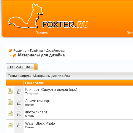
Правила
Пол
Foxter.ru
>
Графика
>
Дизайнерам
Материалы для дизайна
Темы раздела
: Материалы для дизайна
Тема
/
Автор
Клипарт: Силуэты людей (eps)
Tempesta
Аниме клипарт
test86
Фотоклипарт
test86
Water Stock Photo
Foxter