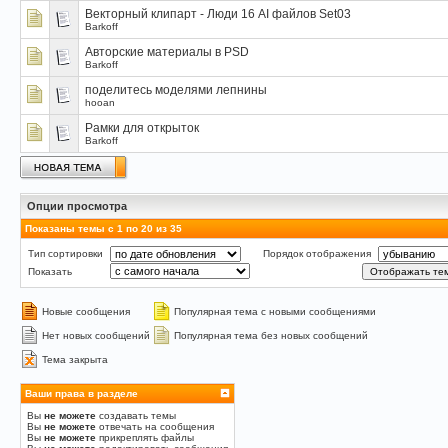
Векторный клипарт - Люди 16 AI файлов Set03
Barkoff
Авторские материалы в PSD
Barkoff
поделитесь моделями лепнины
hooan
Рамки для открыток
Barkoff
Опции просмотра
Показаны темы с 1 по 20 из 35
Тип сортировки
Порядок отображения
Показать
Новые сообщения
Популярная тема с новыми сообщениями
Нет новых сообщений
Популярная тема без новых сообщений
Тема закрыта
Ваши права в разделе
Вы
не можете
создавать темы
Вы
не можете
отвечать на сообщения
Вы
не можете
прикреплять файлы