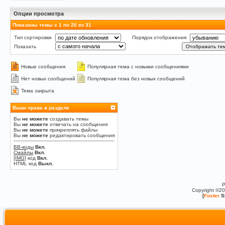
Опции просмотра
Показаны темы с 1 по 20 из 31
Тип сортировки
Порядок отображения
Показать
Новые сообщения
Популярная тема с новыми сообщениями
Нет новых сообщений
Популярная тема без новых сообщений
Тема закрыта
Ваши права в разделе
Вы
не можете
создавать темы
Вы
не можете
отвечать на сообщения
Вы
не можете
прикреплять файлы
Вы
не можете
редактировать сообщения
BB-коды
Вкл.
Смайлы
Вкл.
[IMG]
код
Вкл.
HTML код
Выкл.
P
Copyright ©2
[
Foxter
S