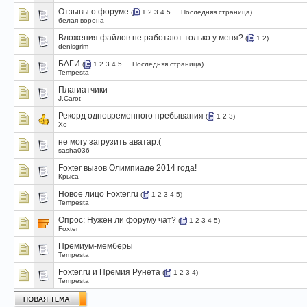
Отзывы о форуме
(
1
2
3
4
5
...
Последняя страница
)
белая ворона
Вложения файлов не работают только у меня?
(
1
2
)
denisgrim
БАГИ
(
1
2
3
4
5
...
Последняя страница
)
Tempesta
Плагиатчики
J.Carot
Рекорд одновременного пребывания
(
1
2
3
)
Xo
не могу загрузить аватар:(
sasha036
Foxter вызов Олимпиаде 2014 года!
Крыса
Новое лицо Foxter.ru
(
1
2
3
4
5
)
Tempesta
Опрос:
Нужен ли форуму чат?
(
1
2
3
4
5
)
Foxter
Премиум-мемберы
Tempesta
Foxter.ru и Премия Рунета
(
1
2
3
4
)
Tempesta