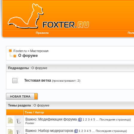
Правила
Пол
Foxter.ru
>
Мастерская
О форуме
Подразделы
: О форуме
Тестовая ветка
(просматривают: 2)
Темы раздела
: О форуме
Тема
/
Автор
Важно:
Модификации форума
(
1
2
3
4
5
...
Последняя страница
)
Foxter
Важно:
Набор модераторов
(
1
2
3
4
5
...
Последняя страница
)