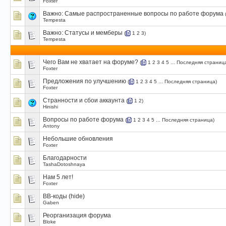
Foxter
Важно:
Самые распространенные вопросы по работе форума
Tempesta
Важно:
Статусы и мемберы
(
1
2
3
)
Tempesta
Чего Вам не хватает на форуме?
(
1
2
3
4
5
...
Последняя страниц
Foxter
Предложения по улучшению
(
1
2
3
4
5
...
Последняя страница
)
Foxter
Странности и сбои аккаунта
(
1
2
)
Hinishi
Вопросы по работе форума
(
1
2
3
4
5
...
Последняя страница
)
Antony
Небольшие обновления
Foxter
Благодарности
TashaDotoshnaya
Нам 5 лет!
Foxter
BB-коды (hide)
Gaben
Реорганизация форума
Bloke