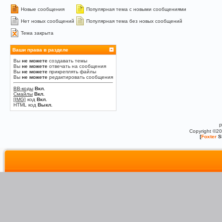
Новые сообщения
Популярная тема с новыми сообщениями
Нет новых сообщений
Популярная тема без новых сообщений
Тема закрыта
Ваши права в разделе
Вы
не можете
создавать темы
Вы
не можете
отвечать на сообщения
Вы
не можете
прикреплять файлы
Вы
не можете
редактировать сообщения
BB-коды
Вкл.
Смайлы
Вкл.
[IMG]
код
Вкл.
HTML код
Выкл.
P
Copyright ©2
[
Foxter
S