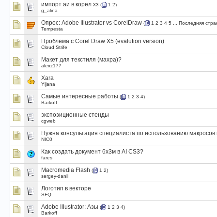
импорт аи в корел хз
(
1
2
)
g_alina
Опрос:
Adobe Illustrator vs CorelDraw
(
1
2
3
4
5
...
Последняя стра
Tempesta
Проблема с Corel Draw X5 (evalution version)
Cloud Strife
Макет для текстиля (махра)?
alexz177
Xara
Yljana
Самые интересные работы
(
1
2
3
4
)
Barkoff
экспозиционные стенды
cgweb
Нужна консультация специалиста по использованию макросов 
NIC0
Как создать документ 6х3м в AI CS3?
fares
Macromedia Flash
(
1
2
)
sergey-danil
Логотип в векторе
SFQ
Adobe Illustrator: Азы
(
1
2
3
4
)
Barkoff