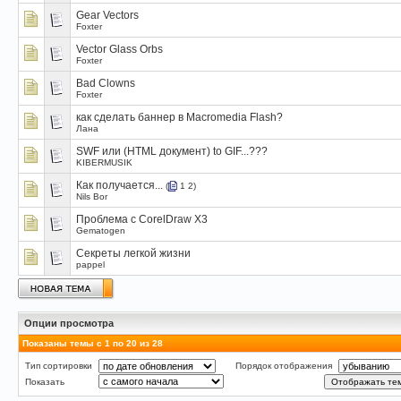
Gear Vectors
Foxter
Vector Glass Orbs
Foxter
Bad Clowns
Foxter
как сделать баннер в Macromedia Flash?
Лана
SWF или (HTML документ) to GIF...???
KIBERMUSIK
Как получается...
(
1
2
)
Nils Bor
Проблема с CorelDraw X3
Gematogen
Секреты легкой жизни
pappel
Опции просмотра
Показаны темы с 1 по 20 из 28
Тип сортировки
Порядок отображения
Показать