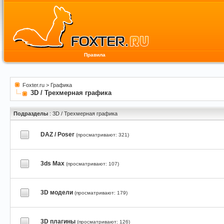
Правила
Foxter.ru
>
Графика
3D / Трехмерная графика
Подразделы
: 3D / Трехмерная графика
DAZ / Poser
(просматривают: 321)
3ds Max
(просматривают: 107)
3D модели
(просматривают: 179)
3D плагины
(просматривают: 126)