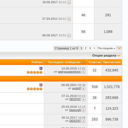
19.06.2017
22:13
46
291
27.03.2011
04:12
66
1,088
08.08.2017
13:51
Страница 1 из 9
1
2
3
>
Последняя
»
Опции раздела
Рейтинг
Последнее сообщение
Ответов
Просмотров
14.09.2019
12:03
32
432,945
от
wishyouwerehere
06.08.2021
08:39
508
1,521,776
от
epdpff
07.11.2019
02:15
38
283,668
от
DENTNT
25.03.2018
14:15
7
124,323
от
VariousN
06.11.2017
19:09
283
996,739
от
DENTNT