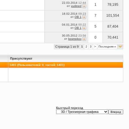
22.03.2014
12:44
1
78,195
от
yudined
18.02.2014
09:23
7
101,554
от
OB 1
04.01.2014
00:22
5
87,404
от
OB 1
30.05.2012
23:56
0
70,441
от
kosmokox
Страница 1 из 9
1
2
3
>
Последняя
»
Присутствуют
1401 (Пользователей: 0, гостей: 1401)
Быстрый переход