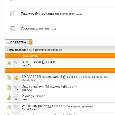
Текстуры/Материалы
(просматривают: 101)
Уроки
(просматривают: 113)
Темы раздела
: 3D / Трехмерная графика
Тема
/
Автор
Важно:
Bryce
(
1
2
3
4
)
ZoneMan
3D ГАЛЕРЕЯ [ваших работ]
(
1
2
3
4
5
...
Последняя страница
)
Cloud Strife
Ищу создателя 3d моделей
(
1
2
3
4
)
The CAT
Pixologic ZBrush
eekkk
WIP ваших работ
(
1
2
3
4
5
...
Последняя страница
)
Cloud Strife