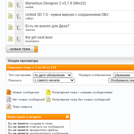
Marvelous Designer 2 v3.7.9 (Win32)
eekkk
Unfold 3D 7.0 - нужна версия с сохранением OBJ
Lilifan
Есть ли аналог для Даза?
viaruss
the girl next door
kosmokox
Опции просмотра
Показаны темы с 1 по 20 из 176
Тип сортировки
Порядок отображения
Показать
Новые сообщения
Популярная тема с новыми сообщениями
Нет новых сообщений
Популярная тема без новых сообщений
Тема закрыта
Ваши права в разделе
Вы
не можете
создавать темы
Вы
не можете
отвечать на сообщения
Вы
не можете
прикреплять файлы
Вы
не можете
редактировать сообщения