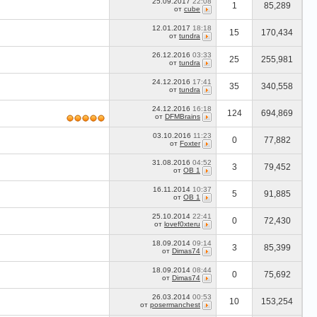
25.09.2017
22:08
1
85,289
от
cube
12.01.2017
18:18
15
170,434
от
tundra
26.12.2016
03:33
25
255,981
от
tundra
24.12.2016
17:41
35
340,558
от
tundra
24.12.2016
16:18
124
694,869
от
DFMBrains
03.10.2016
11:23
0
77,882
от
Foxter
31.08.2016
04:52
3
79,452
от
OB 1
16.11.2014
10:37
5
91,885
от
OB 1
25.10.2014
22:41
0
72,430
от
lovef0xteru
18.09.2014
09:14
3
85,399
от
Dimas74
18.09.2014
08:44
0
75,692
от
Dimas74
26.03.2014
00:53
10
153,254
от
posermanchest