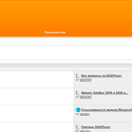
Пользователи
Все вопросы по DAZ/Poser
от
DENTNT
Импорт 3dsMax 2009 и 2008 в...
от
DENTNT
Разыскиваются модели [Request]
от
vlamen
Плагины DAZ/Poser
от
vika.fox