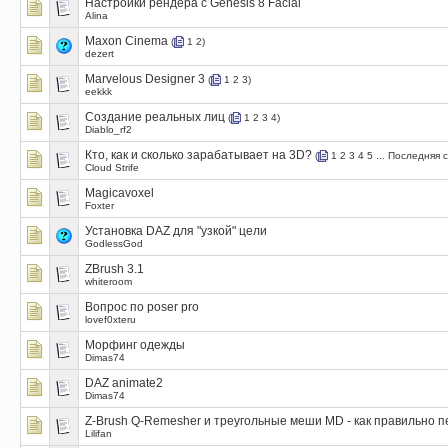
Настройки рендера с Genesis 8 Facial
Alina
Maxon Cinema
(
1
2
)
dezert
Marvelous Designer 3
(
1
2
3
)
eekkk
Создание реальных лиц
(
1
2
3
4
)
Diablo_rf2
Кто, как и сколько зарабатывает на 3D?
(
1
2
3
4
5
...
Последняя 
Cloud Strife
Magicavoxel
Foxter
Установка DAZ для "узкой" цели
GodlessGod
ZBrush 3.1
whiteroom
Вопрос по poser pro
lovef0xteru
Морфинг одежды
Dimas74
DAZ animate2
Dimas74
Z-Brush Q-Remesher и треугольные меши MD - как правильно п
Lilifan