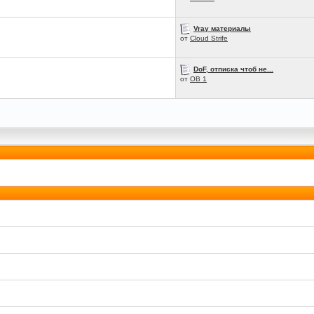
Vray материалы
от
Cloud Strife
DoF, отписка чтоб не...
от
OB 1