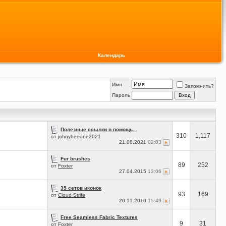
Календарь
Имя
Запомнить?
Пароль
Полезные ссылки в помощь...
310
1,117
от
johnybeeone2021
21.08.2021
02:03
Fur brushes
89
252
от
Foxter
27.04.2015
13:06
35 сетов иконок
93
169
от
Cloud Strife
20.11.2010
15:49
Free Seamless Fabric Textures
9
31
от
Foxter