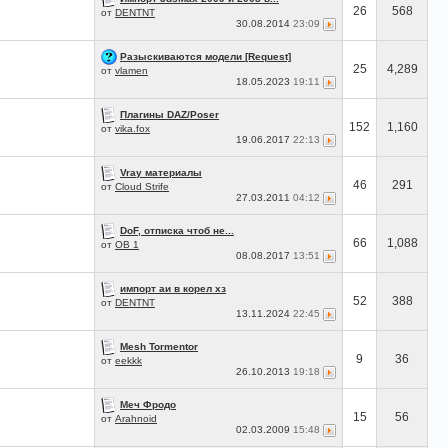
26
568
от
DENTNT
30.08.2014
23:09
Разыскиваются модели [Request]
25
4,289
от
vlamen
18.05.2023
19:11
Плагины DAZ/Poser
152
1,160
от
vika.fox
19.06.2017
22:13
Vray материалы
46
291
от
Cloud Strife
27.03.2011
04:12
DoF, отписка чтоб не...
66
1,088
от
OB 1
08.08.2017
13:51
импорт аи в корел хз
52
388
от
DENTNT
13.11.2024
22:45
Mesh Tormentor
9
36
от
eekkk
26.10.2013
19:18
Меч Фродо
15
56
от
Arahnoid
02.03.2009
15:48