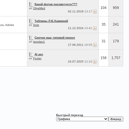
Какой фотик посоветуете???
104
959
от
OlgaMed
02.11.2019
13:17
Таблицы Л.Б.Хавкиной
35
241
ura, Adobe
от
Solo
11.12.2024
13:41
Срочно ищу типовой проект
31
179
от
jaroslav1
17.06.2011
16:05
AI арт
158
1,757
от
Foxter
24.07.2025
12:10
Быстрый переход