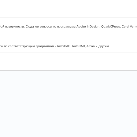
бой поверхности. Сюда же вопросы по программам Adobe InDesign, QuarkXPress, Corel Vent
ы по соответствующим программам - ArchiCAD, AutoCAD, Arcon и другим