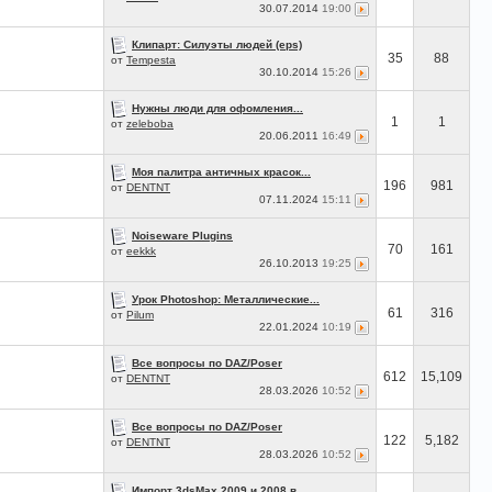
30.07.2014
19:00
Клипарт: Силуэты людей (eps)
35
88
от
Tempesta
30.10.2014
15:26
Нужны люди для офомления...
1
1
от
zeleboba
20.06.2011
16:49
Моя палитра античных красок...
196
981
от
DENTNT
07.11.2024
15:11
Noiseware Plugins
70
161
от
eekkk
26.10.2013
19:25
Урок Photoshop: Металлические...
61
316
от
Pilum
22.01.2024
10:19
Все вопросы по DAZ/Poser
612
15,109
от
DENTNT
28.03.2026
10:52
Все вопросы по DAZ/Poser
122
5,182
от
DENTNT
28.03.2026
10:52
Импорт 3dsMax 2009 и 2008 в...