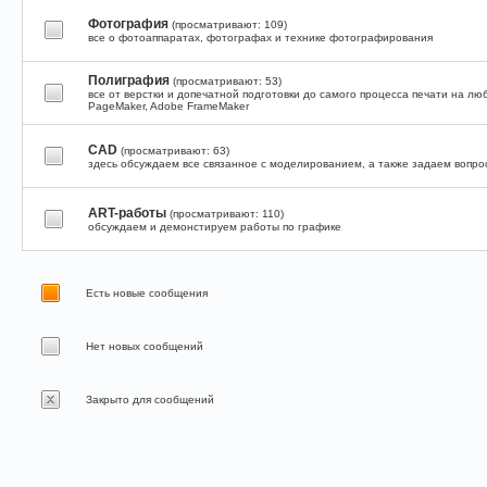
Фотография
(просматривают: 109)
все о фотоаппаратах, фотографах и технике фотографирования
Полиграфия
(просматривают: 53)
все от верстки и допечатной подготовки до самого процесса печати на лю
PageMaker, Adobe FrameMaker
CAD
(просматривают: 63)
здесь обсуждаем все связанное с моделированием, а также задаем вопрос
ART-работы
(просматривают: 110)
обсуждаем и демонстируем работы по графике
Есть новые сообщения
Нет новых сообщений
Закрыто для сообщений