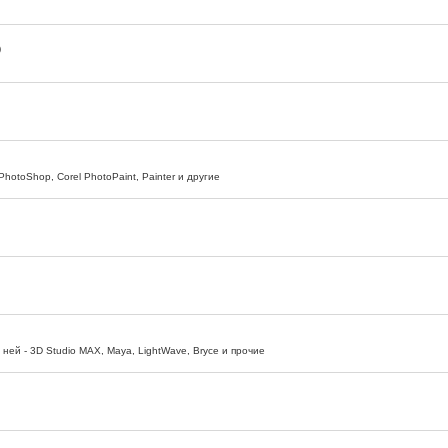
)
otoShop, Corel PhotoPaint, Painter и другие
ней - 3D Studio MAX, Maya, LightWave, Bryce и прочие