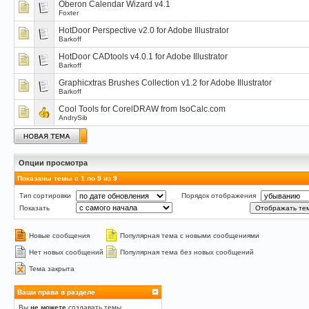
Oberon Calendar Wizard v4.1
Foxter
HotDoor Perspective v2.0 for Adobe Illustrator
Barkoff
HotDoor CADtools v4.0.1 for Adobe Illustrator
Barkoff
Graphicxtras Brushes Collection v1.2 for Adobe Illustrator
Barkoff
Cool Tools for CorelDRAW from IsoCalc.com
AndrySib
Опции просмотра
Показаны темы с 1 по 9 из 9
Тип сортировки
Порядок отображения
Показать
Новые сообщения
Популярная тема с новыми сообщениями
Нет новых сообщений
Популярная тема без новых сообщений
Тема закрыта
Ваши права в разделе
Вы
не можете
создавать темы