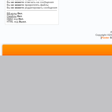
Вы
не можете
отвечать на сообщения
Вы
не можете
прикреплять файлы
Вы
не можете
редактировать сообщения
BB-коды
Вкл.
Смайлы
Вкл.
[IMG]
код
Вкл.
HTML код
Выкл.
P
Copyright ©2
[
Foxter
S