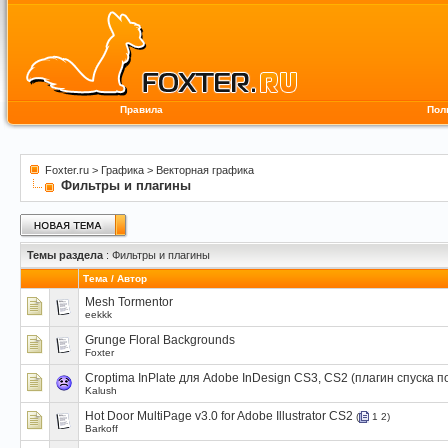
Правила
Пол
Foxter.ru
>
Графика
>
Векторная графика
Фильтры и плагины
Темы раздела
: Фильтры и плагины
Тема
/
Автор
Mesh Tormentor
eekkk
Grunge Floral Backgrounds
Foxter
Croptima InPlate для Adobe InDesign CS3, CS2 (плагин спуска п
Kalush
Hot Door MultiPage v3.0 for Adobe Illustrator CS2
(
1
2
)
Barkoff