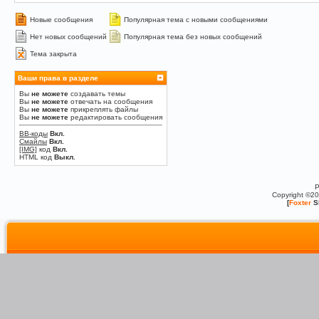
Новые сообщения
Популярная тема с новыми сообщениями
Нет новых сообщений
Популярная тема без новых сообщений
Тема закрыта
Ваши права в разделе
Вы
не можете
создавать темы
Вы
не можете
отвечать на сообщения
Вы
не можете
прикреплять файлы
Вы
не можете
редактировать сообщения
BB-коды
Вкл.
Смайлы
Вкл.
[IMG]
код
Вкл.
HTML код
Выкл.
P
Copyright ©2
[
Foxter
S