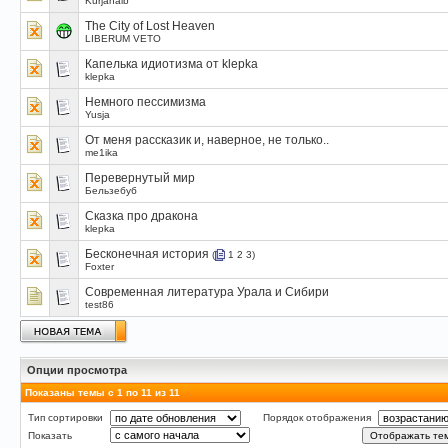
Kurjahalb
The City of Lost Heaven
LIBERUM VETO
Капелька идиотизма от klepka
klepka
Немного пессимизма
Yusja
От меня рассказик и, наверное, не только..
me1ika
Перевернутый мир
Бельзебуб
Сказка про дракона
klepka
Бесконечная история
(
1
2
3
)
Foxter
Современная литература Урала и Сибири
test86
Опции просмотра
Показаны темы с 1 по 11 из 11
Тип сортировки
Порядок отображения
Показать