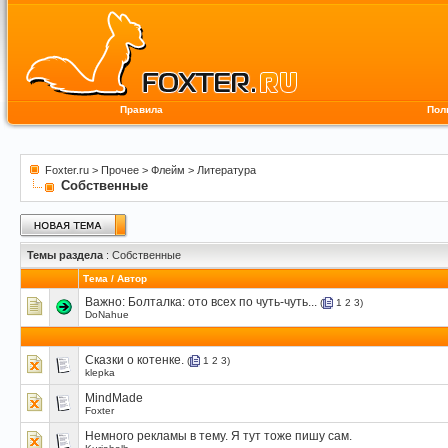
Правила
Пол
Foxter.ru
>
Прочее
>
Флейм
>
Литература
Собственные
Темы раздела
: Собственные
Тема
/
Автор
Важно:
Болталка: ото всех по чуть-чуть...
(
1
2
3
)
DoNahue
Сказки о котенке.
(
1
2
3
)
klepka
MindMade
Foxter
Немного рекламы в тему. Я тут тоже пишу сам.