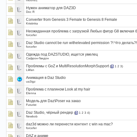
moon81
Нужен аниматор для DAZ3D
Doc R
Converter from Genesis 3 Female to Genesis 8 Female
Kristinka
Неожиданная проблема с загрузкой Любых фигур G8 включая б
forcefer
Daz Studio cannot be run withelevated permission ?! Что делать?!
forcefer
Одежда под DAZSTUDIO, ищется умелец
Сафрон-Гвидон
Проблемы с GoZ и MultiResolutionMorphSupport
(
1
2
3
)
Lilifan
Анимация в Daz Studio
ua3igz
Проблема с плагином Look at my hair
Elenna
Модель для Daz\Poser на заказ
Futurist
Daz Studio, чёрный рендер
(
1
2
3
4
)
Newbob
daz3d можно ли перенести контент с win на mac?
forcefer
DAZ и аниме