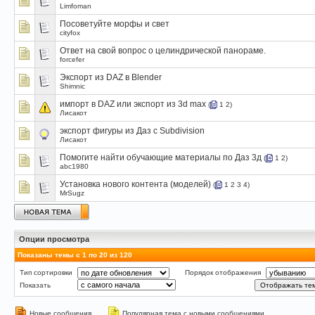
Limfoman
Посоветуйте морфы и свет
cityfox
Ответ на свой вопрос о целиндрической панораме.
forcefer
Экспорт из DAZ в Blender
Shimnic
импорт в DAZ или экспорт из 3d max
(
1
2
)
Лисакот
экспорт фигуры из Даз с Subdivision
Лисакот
Помогите найти обучающие материалы по Даз 3д
(
1
2
)
abc1980
Установка нового контента (моделей)
(
1
2
3
4
)
MrSugz
Опции просмотра
Показаны темы с 1 по 20 из 120
Тип сортировки
Порядок отображения
Показать
Новые сообщения
Популярная тема с новыми сообщениями