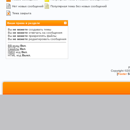
Нет новых сообщений
Популярная тема без новых сообщений
Тема закрыта
Ваши права в разделе
Вы
не можете
создавать темы
Вы
не можете
отвечать на сообщения
Вы
не можете
прикреплять файлы
Вы
не можете
редактировать сообщения
BB-коды
Вкл.
Смайлы
Вкл.
[IMG]
код
Вкл.
HTML код
Выкл.
P
Copyright ©2
[
Foxter
S