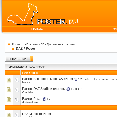
Правила
Пол
Foxter.ru
>
Графика
>
3D / Трехмерная графика
DAZ / Poser
Темы раздела
: DAZ / Poser
Тема
/
Автор
Важно:
Все вопросы по DAZ/Poser
(
1
2
3
4
5
...
Последняя страни
fimona
Важно:
DAZ Studio и плагины
(
1
2
3
4
5
)
ZoneMan
Важно:
Poser
(
1
2
)
dmitriiviktorov
DAZ Mimic for Poser