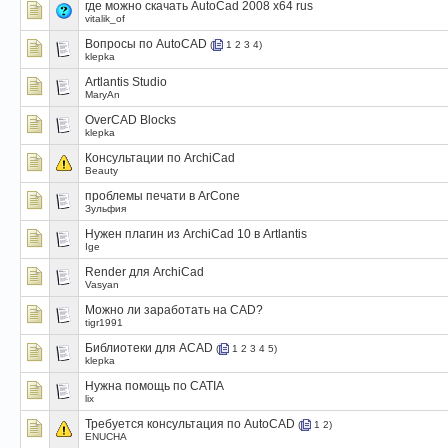
где можно скачать AutoCad 2008 x64 rus
vitalik_of
Вопросы по AutoCAD
(
1
2
3
4
)
klepka
Artlantis Studio
MaryAn
OverCAD Blocks
klepka
Консультации по ArchiCad
Beauty
проблемы печати в АrConе
Зульфия
Нужен плагин из ArchiCad 10 в Artlantis
Ige
Render для ArchiCad
Vasyan
Можно ли заработать на CAD?
tigr1991
Библиотеки для ACAD
(
1
2
3
4
5
)
klepka
Нужна помощь по CATIA
lix
Требуется консультация по AutoCAD
(
1
2
)
ENUCHA