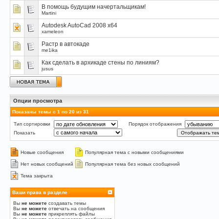
В помощь будущим начертальщикам!
Martini
Autodesk AutoCad 2008 x64
xameleon
Растр в автокаде
me1ika
Как сделать в архикаде стены по линиям?
jusus
Опции просмотра
Показаны темы с 1 по 20 из 31
Тип сортировки
Порядок отображения
Показать
Новые сообщения
Популярная тема с новыми сообщениями
Нет новых сообщений
Популярная тема без новых сообщений
Тема закрыта
Ваши права в разделе
Вы
не можете
создавать темы
Вы
не можете
отвечать на сообщения
Вы
не можете
прикреплять файлы