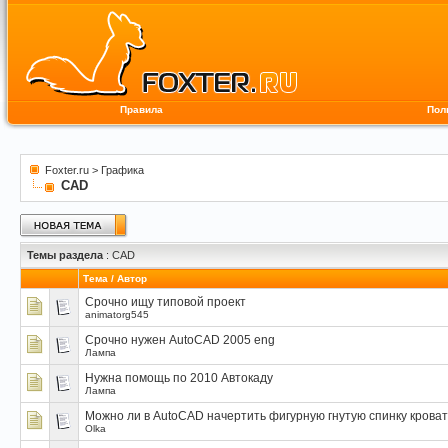
Правила
Пол
Foxter.ru
>
Графика
CAD
Темы раздела
: CAD
Тема
/
Автор
Срочно ищу типовой проект
animatorg545
Срочно нужен AutoCAD 2005 eng
Лампа
Нужна помощь по 2010 Автокаду
Лампа
Можно ли в AutoCAD начертить фигурную гнутую спинку крова
Olka