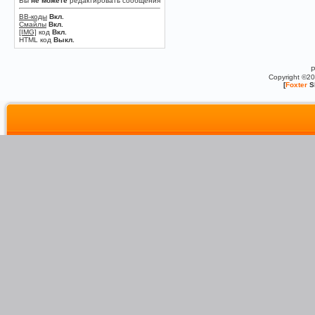
Вы
не можете
редактировать сообщения
BB-коды
Вкл.
Смайлы
Вкл.
[IMG]
код
Вкл.
HTML код
Выкл.
P
Copyright ©2
[
Foxter
S