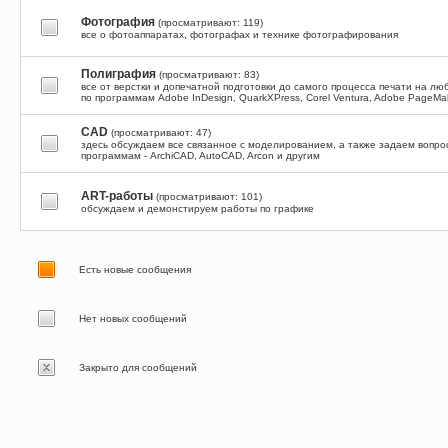
Фотография
(просматривают: 119)
все о фотоаппаратах, фотографах и технике фотографирования
Полиграфия
(просматривают: 83)
все от верстки и допечатной подготовки до самого процесса печати на л
по программам Adobe InDesign, QuarkXPress, Corel Ventura, Adobe PageMa
CAD
(просматривают: 47)
здесь обсуждаем все связанное с моделированием, а также задаем вопр
программам - ArchiCAD, AutoCAD, Arcon и другим
ART-работы
(просматривают: 101)
обсуждаем и демонстируем работы по графике
Есть новые сообщения
Нет новых сообщений
Закрыто для сообщений