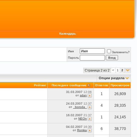
Календарь
Имя
Запомнить?
Пароль
Страница 2 из 2
<
1
2
Опции раздела
Рейтинг
Последнее сообщение
Ответов
Просмотров
31.03.2007
12:06
1
26,809
от
sdan
24.03.2007
12:37
4
28,335
от
_boroda_
16.02.2007
21:37
1
24,145
от
NEOn
04.02.2007
16:30
6
38,770
от
Romka