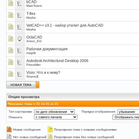
bCAD
MainTotem
T-flex
klepka
VetCAD++ v3.1 - набор утилит для AutoCAD
klepka
OctaCAD
Anton_EG
Рабочая документация
magrib
Autodesk Architectural Desktop 2006
Freezkiller
Visio. Что и к чему?
Shamu$
Опции просмотра
Показаны темы с 21 по 31 из 31
Тип сортировки
Порядок отображения
Показать
Новые сообщения
Популярная тема с новыми сообщениями
Нет новых сообщений
Популярная тема без новых сообщений