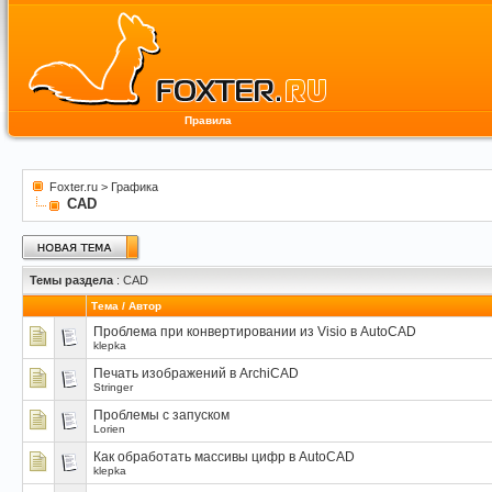
Правила
Foxter.ru
>
Графика
CAD
Темы раздела
: CAD
Тема
/
Автор
Проблема при конвертировании из Visio в AutoCAD
klepka
Печать изображений в ArchiCAD
Stringer
Проблемы с запуском
Lorien
Как обработать массивы цифр в AutoCAD
klepka