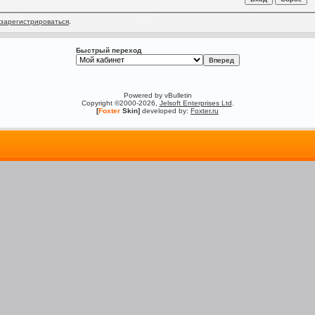
зарегистрироваться
.
Быстрый переход
Powered by vBulletin
Copyright ©2000-2026,
Jelsoft Enterprises Ltd
.
[
Foxter
Skin]
developed by:
Foxter.ru