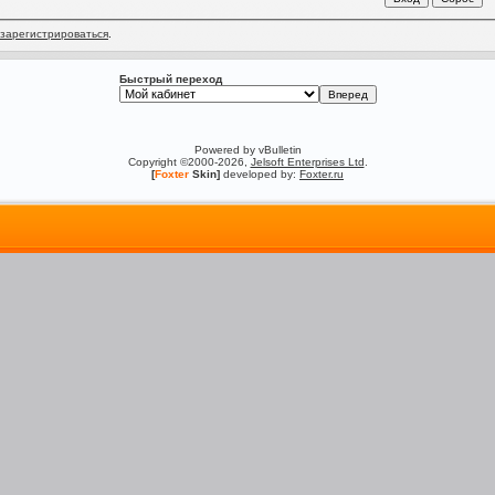
зарегистрироваться
.
Быстрый переход
Powered by vBulletin
Copyright ©2000-2026,
Jelsoft Enterprises Ltd
.
[
Foxter
Skin]
developed by:
Foxter.ru