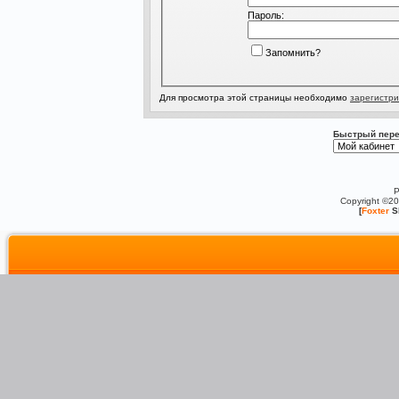
Пароль:
Запомнить?
Для просмотра этой страницы необходимо
зарегистри
Быстрый пере
P
Copyright ©2
[
Foxter
S