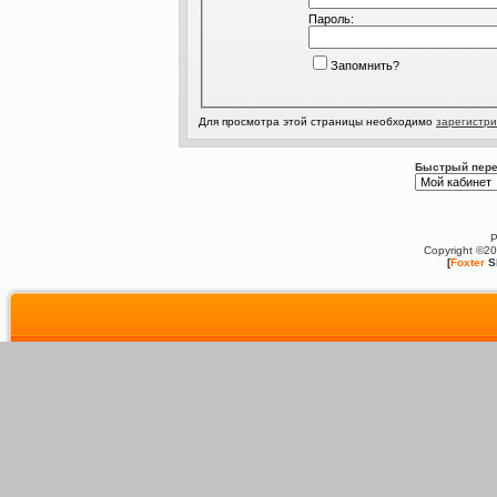
Пароль:
Запомнить?
Для просмотра этой страницы необходимо
зарегистри
Быстрый пере
P
Copyright ©2
[
Foxter
S