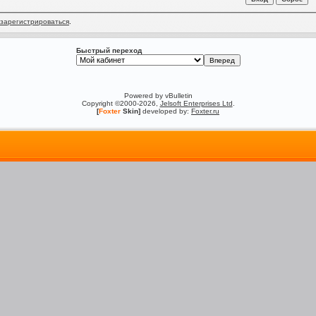
зарегистрироваться
.
Быстрый переход
Powered by vBulletin
Copyright ©2000-2026,
Jelsoft Enterprises Ltd
.
[
Foxter
Skin]
developed by:
Foxter.ru