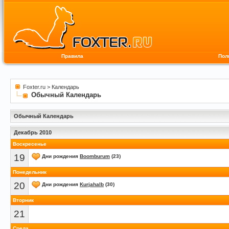
Правила
Пол
Foxter.ru
>
Календарь
Обычный Календарь
Обычный Календарь
Декабрь 2010
Воскресенье
19
Дни рождения
Boomburum
(23)
Понедельник
20
Дни рождения
Kurjahalb
(30)
Вторник
21
Среда