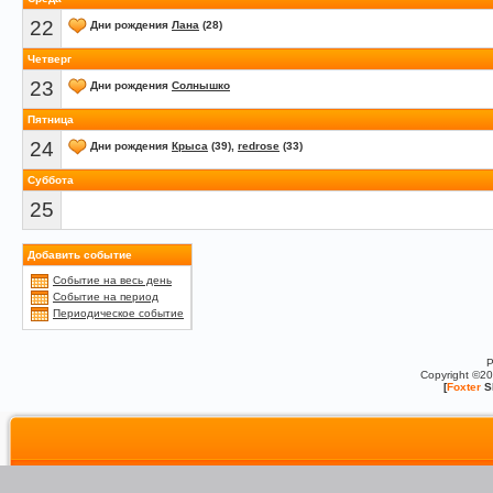
22
Дни рождения
Лана
(28)
Четверг
23
Дни рождения
Солнышко
Пятница
24
Дни рождения
Крыса
(39),
redrose
(33)
Суббота
25
Добавить событие
Событие на весь день
Событие на период
Периодическое событие
P
Copyright ©2
[
Foxter
S