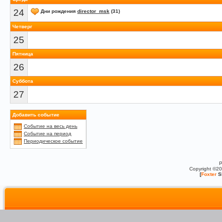
24
Дни рождения
director_msk
(31)
Четверг
25
Пятница
26
Суббота
27
Добавить событие
Событие на весь день
Событие на период
Периодическое событие
P
Copyright ©2
[
Foxter
S