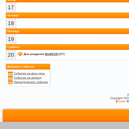
17
Четверг
18
Пятница
19
Суббота
20
Дни рождения
Mad[SCD]
(27)
Добавить событие
Событие на весь день
Событие на период
Периодическое событие
P
Copyright ©2
[
Foxter
S