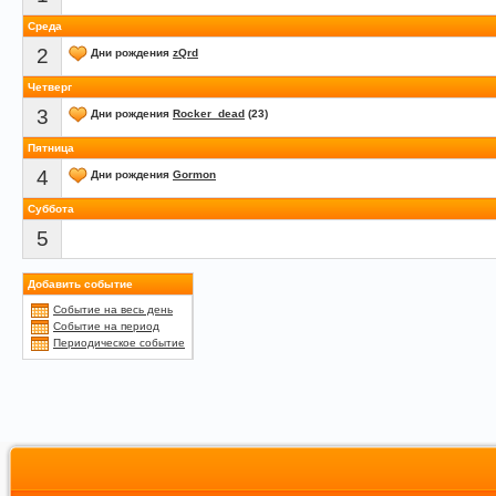
Среда
2
Дни рождения
zQrd
Четверг
3
Дни рождения
Rocker_dead
(23)
Пятница
4
Дни рождения
Gormon
Суббота
5
Добавить событие
Событие на весь день
Событие на период
Периодическое событие