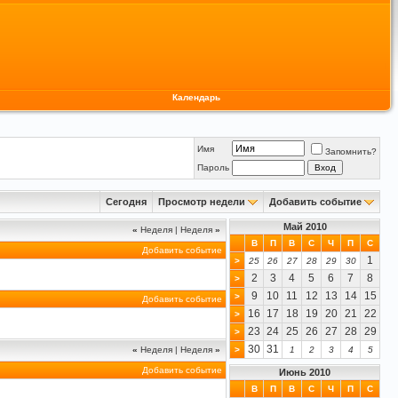
Календарь
Имя
Запомнить?
Пароль
Сегодня
Просмотр недели
Добавить событие
Май 2010
«
Неделя
|
Неделя
»
В
П
В
С
Ч
П
С
Добавить событие
1
>
25
26
27
28
29
30
2
3
4
5
6
7
8
>
9
10
11
12
13
14
15
>
Добавить событие
16
17
18
19
20
21
22
>
23
24
25
26
27
28
29
>
30
31
«
Неделя
|
Неделя
»
>
1
2
3
4
5
Добавить событие
Июнь 2010
В
П
В
С
Ч
П
С