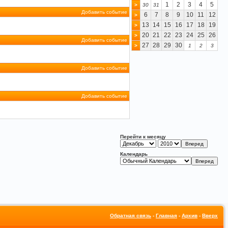
1
2
3
4
5
>
30
31
Добавить событие
6
7
8
9
10
11
12
>
13
14
15
16
17
18
19
>
20
21
22
23
24
25
26
>
Добавить событие
27
28
29
30
>
1
2
3
Добавить событие
Добавить событие
Перейти к месяцу
Календарь
Обратная связь
-
Главная
-
Архив
-
Вверх