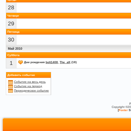
28
Четверг
29
Пятница
30
Май 2010
Суббота
1
Дни рождения
bolt1408
,
The_aK
(18)
Добавить событие
Событие на весь день
Событие на период
Периодическое событие
P
Copyright ©2
[
Foxter
S