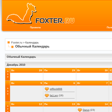
Правила
Пол
Foxter.ru
>
Календарь
Обычный Календарь
Обычный Календарь
Декабрь 2010
Вс
28
Пн
29
Вт
30
С
>
>
>
Вс
5
Пн
6
Вт
7
С
>
otRock666
>
>
faLLen
(18)
Вс
12
Пн
13
Вт
14
С
>
>
Darus
(23)
>