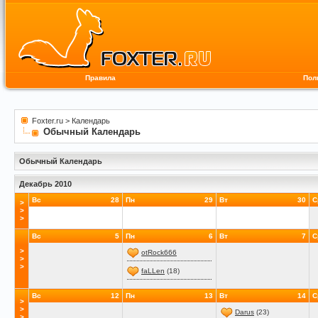
Правила
Пол
Foxter.ru
>
Календарь
Обычный Календарь
Обычный Календарь
Декабрь 2010
Вс
28
Пн
29
Вт
30
С
>
>
>
Вс
5
Пн
6
Вт
7
С
>
otRock666
>
>
faLLen
(18)
Вс
12
Пн
13
Вт
14
С
>
>
Darus
(23)
>