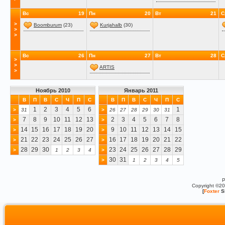
Вс
19
Пн
20
Вт
21
С
>
Boomburum
(23)
Kurjahalb
(30)
>
>
Вс
26
Пн
27
Вт
28
С
>
>
ARTIS
>
Ноябрь 2010
Январь 2011
В
П
В
С
Ч
П
С
В
П
В
С
Ч
П
С
1
2
3
4
5
6
1
>
31
>
26
27
28
29
30
31
7
8
9
10
11
12
13
2
3
4
5
6
7
8
>
>
14
15
16
17
18
19
20
9
10
11
12
13
14
15
>
>
21
22
23
24
25
26
27
16
17
18
19
20
21
22
>
>
28
29
30
23
24
25
26
27
28
29
>
1
2
3
4
>
30
31
>
1
2
3
4
5
P
Copyright ©2
[
Foxter
S