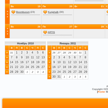
Вс
19
Пн
20
Вт
21
С
>
Boomburum
(23)
Kurjahalb
(30)
>
>
Вс
26
Пн
27
Вт
28
С
>
>
ARTIS
>
Ноябрь 2010
Январь 2011
В
П
В
С
Ч
П
С
В
П
В
С
Ч
П
С
1
2
3
4
5
6
1
>
31
>
26
27
28
29
30
31
7
8
9
10
11
12
13
2
3
4
5
6
7
8
>
>
14
15
16
17
18
19
20
9
10
11
12
13
14
15
>
>
21
22
23
24
25
26
27
16
17
18
19
20
21
22
>
>
28
29
30
23
24
25
26
27
28
29
>
1
2
3
4
>
30
31
>
1
2
3
4
5
P
Copyright ©2
[
Foxter
S