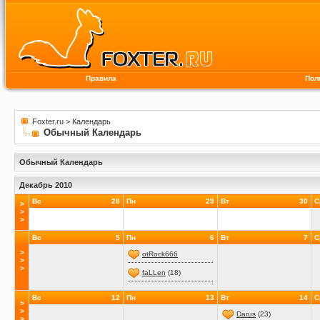
Правила
Пол
Foxter.ru
>
Календарь
Обычный Календарь
Обычный Календарь
Декабрь 2010
Вс
28
Пн
29
Вт
30
С
>
>
>
Вс
5
Пн
6
Вт
7
С
>
otRock666
>
>
faLLen
(18)
Вс
12
Пн
13
Вт
14
С
>
>
Darus
(23)
>