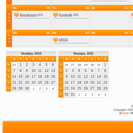
Вс
19
Пн
20
Вт
21
С
>
Boomburum
(23)
Kurjahalb
(30)
>
>
Вс
26
Пн
27
Вт
28
С
>
>
ARTIS
>
Ноябрь 2010
Январь 2011
В
П
В
С
Ч
П
С
В
П
В
С
Ч
П
С
1
2
3
4
5
6
1
>
31
>
26
27
28
29
30
31
7
8
9
10
11
12
13
2
3
4
5
6
7
8
>
>
14
15
16
17
18
19
20
9
10
11
12
13
14
15
>
>
21
22
23
24
25
26
27
16
17
18
19
20
21
22
>
>
28
29
30
23
24
25
26
27
28
29
>
1
2
3
4
>
30
31
>
1
2
3
4
5
P
Copyright ©2
[
Foxter
S