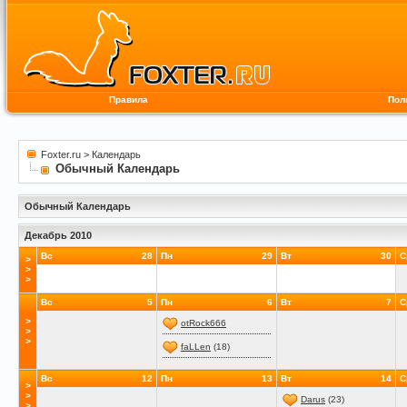
Правила
Пол
Foxter.ru
>
Календарь
Обычный Календарь
Обычный Календарь
Декабрь 2010
Вс
28
Пн
29
Вт
30
С
>
>
>
Вс
5
Пн
6
Вт
7
С
>
otRock666
>
>
faLLen
(18)
Вс
12
Пн
13
Вт
14
С
>
>
Darus
(23)
>