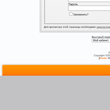
Пароль:
Запомнить?
Для просмотра этой страницы необходимо
зарегистри
Быстрый пере
P
Copyright ©2
[
Foxter
S