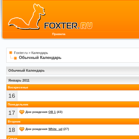
Правила
Foxter.ru
>
Календарь
Обычный Календарь
Обычный Календарь
Январь 2011
Воскресенье
16
Понедельник
17
Дни рождения
OB 1
(43)
Вторник
18
Дни рождения
White_ud
(27)
Среда