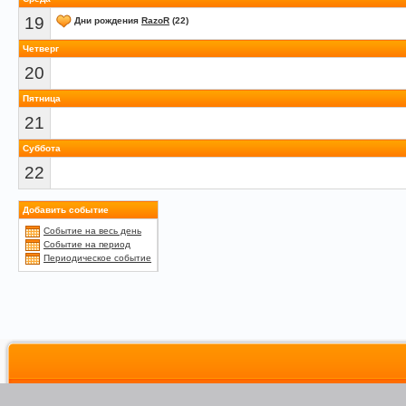
19
Дни рождения
RazoR
(22)
Четверг
20
Пятница
21
Суббота
22
Добавить событие
Событие на весь день
Событие на период
Периодическое событие