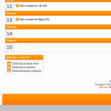
12
Дни рождения
-Я-
(26)
Четверг
13
Дни рождения
Rain
(25)
Пятница
14
Суббота
15
Добавить событие
Событие на весь день
Событие на период
Периодическое событие
P
Copyright ©2
[
Foxter
S