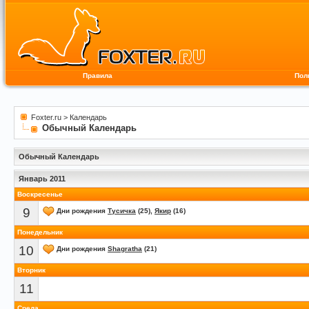
Правила
Пол
Foxter.ru
>
Календарь
Обычный Календарь
Обычный Календарь
Январь 2011
Воскресенье
9
Дни рождения
Тусичка
(25),
Якир
(16)
Понедельник
10
Дни рождения
Shagratha
(21)
Вторник
11
Среда