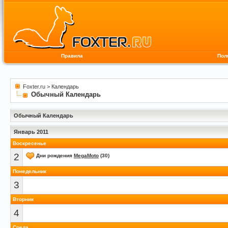
Правила
Пол
Foxter.ru
>
Календарь
Обычный Календарь
Обычный Календарь
Январь 2011
Воскресенье
2
Дни рождения
MegaMoto
(30)
Понедельник
3
Вторник
4
Среда