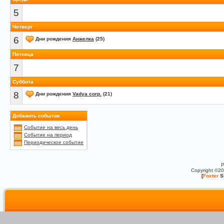
5
Четверг
6
Дни рождения
Анжелка
(25)
Пятница
7
Суббота
8
Дни рождения
Vadya corp.
(21)
Добавить событие
Событие на весь день
Событие на период
Периодическое событие
P
Copyright ©2
[
Foxter
S