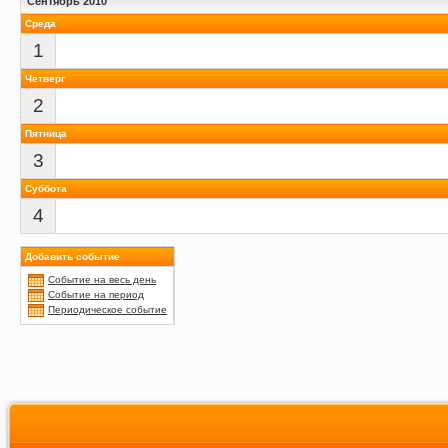
Сентябрь 2010
Среда
1
Четверг
2
Пятница
3
Суббота
4
Добавить событие
Событие на весь день
Событие на период
Периодическое событие