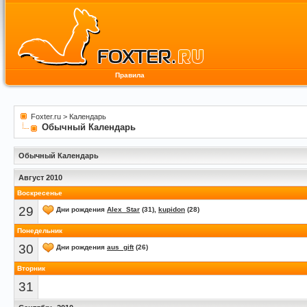
Правила
Foxter.ru
>
Календарь
Обычный Календарь
Обычный Календарь
Август 2010
Воскресенье
29
Дни рождения
Alex_Star
(31),
kupidon
(28)
Понедельник
30
Дни рождения
aus_gift
(26)
Вторник
31