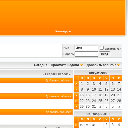
Календарь
Имя
Запомнить?
Пароль
Сегодня
Просмотр недели
Добавить событие
Август 2010
«
Неделя
|
Неделя
»
В
П
В
С
Ч
П
С
Добавить событие
1
2
3
4
5
6
7
>
8
9
10
11
12
13
14
>
15
16
17
18
19
20
21
>
Добавить событие
22
23
24
25
26
27
28
>
29
30
31
>
1
2
3
4
Добавить событие
Сентябрь 2010
В
П
В
С
Ч
П
С
1
2
3
4
>
29
30
31