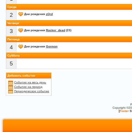
Среда
2
Дни рождения
zQrd
Четверг
3
Дни рождения
Rocker_dead
(23)
Пятница
4
Дни рождения
Gormon
Суббота
5
Добавить событие
Событие на весь день
Событие на период
Периодическое событие
P
Copyright ©2
[
Foxter
S