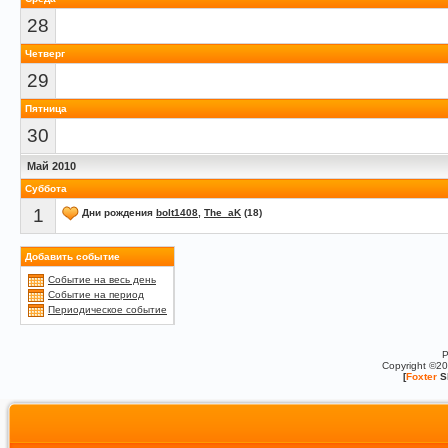
28
Четверг
29
Пятница
30
Май 2010
Суббота
1
Дни рождения
bolt1408
,
The_aK
(18)
Добавить событие
Событие на весь день
Событие на период
Периодическое событие
P
Copyright ©2
[
Foxter
S