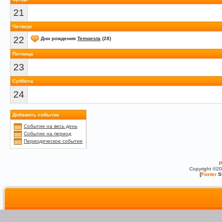
21
Четверг
22
Дни рождения
Tempesta
(28)
Пятница
23
Суббота
24
Добавить событие
Событие на весь день
Событие на период
Периодическое событие
P
Copyright ©2
[
Foxter
S