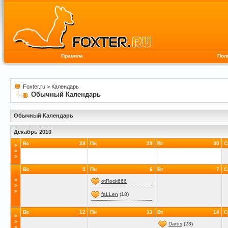
Правила
Пол
Foxter.ru
>
Календарь
Обычный Календарь
Обычный Календарь
Декабрь 2010
Вс
28
Пн
29
Вт
30
С
>
>
>
Вс
5
Пн
6
Вт
7
С
>
otRock666
>
>
faLLen
(18)
Вс
12
Пн
13
Вт
14
С
>
>
Darus
(23)
>