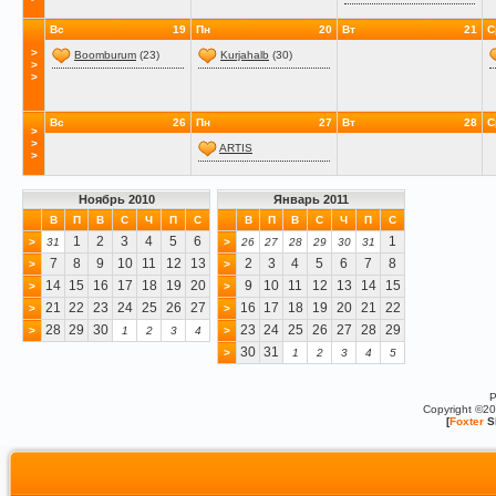
Вс
19
Пн
20
Вт
21
С
>
Boomburum
(23)
Kurjahalb
(30)
>
>
Вс
26
Пн
27
Вт
28
С
>
>
ARTIS
>
Ноябрь 2010
Январь 2011
В
П
В
С
Ч
П
С
В
П
В
С
Ч
П
С
1
2
3
4
5
6
1
>
31
>
26
27
28
29
30
31
7
8
9
10
11
12
13
2
3
4
5
6
7
8
>
>
14
15
16
17
18
19
20
9
10
11
12
13
14
15
>
>
21
22
23
24
25
26
27
16
17
18
19
20
21
22
>
>
28
29
30
23
24
25
26
27
28
29
>
1
2
3
4
>
30
31
>
1
2
3
4
5
P
Copyright ©2
[
Foxter
S