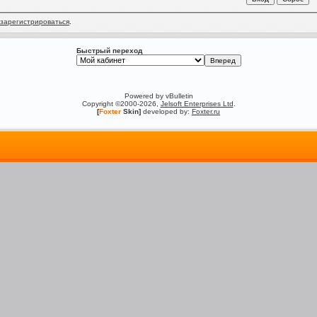
зарегистрироваться
.
Быстрый переход
Powered by vBulletin
Copyright ©2000-2026,
Jelsoft Enterprises Ltd
.
[
Foxter
Skin]
developed by:
Foxter.ru