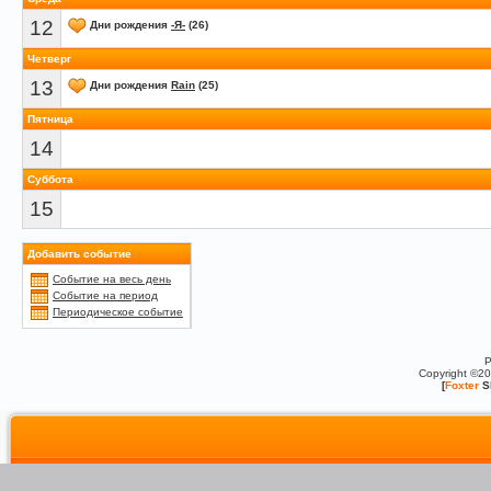
12
Дни рождения
-Я-
(26)
Четверг
13
Дни рождения
Rain
(25)
Пятница
14
Суббота
15
Добавить событие
Событие на весь день
Событие на период
Периодическое событие
P
Copyright ©2
[
Foxter
S