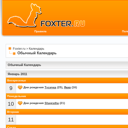
Правила
Пол
Foxter.ru
>
Календарь
Обычный Календарь
Обычный Календарь
Январь 2011
Воскресенье
9
Дни рождения
Тусичка
(25),
Якир
(16)
Понедельник
10
Дни рождения
Shagratha
(21)
Вторник
11
Среда