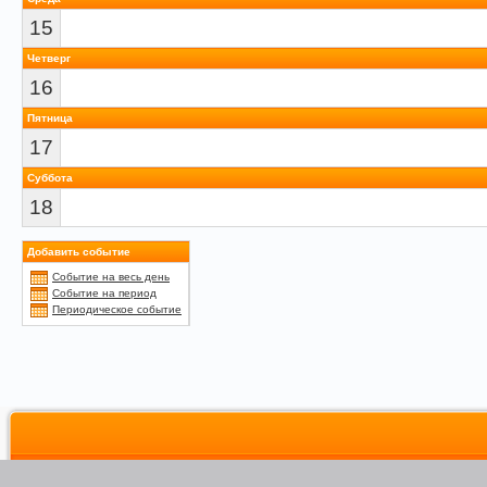
15
Четверг
16
Пятница
17
Суббота
18
Добавить событие
Событие на весь день
Событие на период
Периодическое событие