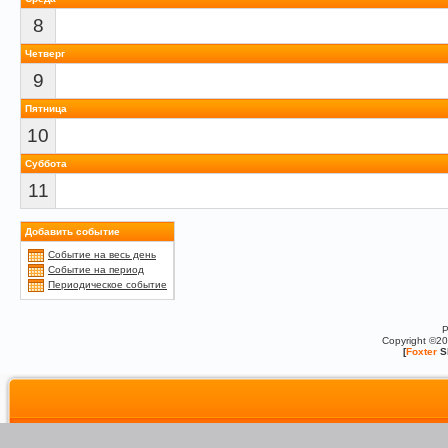
8
Четверг
9
Пятница
10
Суббота
11
Добавить событие
Событие на весь день
Событие на период
Периодическое событие
P
Copyright ©2
[
Foxter
S