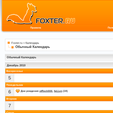
Правила
Пол
Foxter.ru
>
Календарь
Обычный Календарь
Обычный Календарь
Декабрь 2010
Воскресенье
5
Понедельник
6
Дни рождения
otRock666
,
faLLen
(18)
Вторник
7
Среда