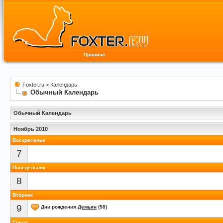
Правила
Foxter.ru
>
Календарь
Обычный Календарь
Обычный Календарь
Ноябрь 2010
Воскресенье
7
Понедельник
8
Вторник
9
Дни рождения
Демьян
(58)
Среда