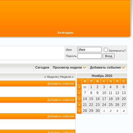
Календарь
Имя
Запомнить?
Пароль
Сегодня
Просмотр недели
Добавить событие
Ноябрь 2010
«
Неделя
|
Неделя
»
В
П
В
С
Ч
П
С
Добавить событие
1
2
3
4
5
6
>
31
7
8
9
10
11
12
13
>
14
15
16
17
18
19
20
>
Добавить событие
21
22
23
24
25
26
27
>
28
29
30
>
1
2
3
4
Добавить событие
Добавить событие