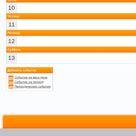
10
Четверг
11
Пятница
12
Суббота
13
Добавить событие
Событие на весь день
Событие на период
Периодическое событие