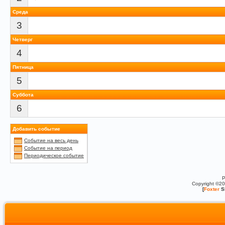
Среда
3
Четверг
4
Пятница
5
Суббота
6
Добавить событие
Событие на весь день
Событие на период
Периодическое событие
P
Copyright ©2
[
Foxter
S